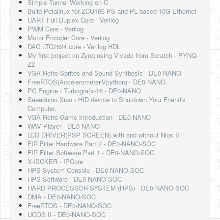
Simple Tunnel Working on C
Build Petalinux for ZCU106 PS and PL based 10G Ethernet
UART Full Duplex Core - Verilog
PWM Core - Verilog
Motor Encoder Core - Verilog
DAC LTC2624 core - Verilog HDL
My first project on Zynq using Vivado from Scratch - PYNQ-
Z2
VGA Retro Sprites and Sound Synthesis - DE0-NANO
FreeRTOS(Accelerometer-Vpython) - DE0-NANO
PC Engine / Turbografx-16 - DE0-NANO
Seeeduino Xiao - HID device to Shutdown Your Friend's
Computer.
VGA Retro Game Introduction - DE0-NANO
WAV Player - DE0-NANO
LCD DRIVER(PSP SCREEN) with and without Nios II
FIR Filter Hardware Part 2 - DE0-NANO-SOC
FIR Filter Software Part 1 - DE0-NANO-SOC
X-ISCKER - IPCore
HPS System Console - DE0-NANO-SOC
HPS Software - DE0-NANO-SOC
HARD PROCESSOR SYSTEM (HPS) - DE0-NANO-SOC
DMA - DE0-NANO-SOC
FreeRTOS - DE0-NANO-SOC
UCOS II - DE0-NANO-SOC