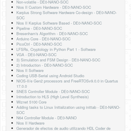
Non-volatile - DE0-NANO-SOC
Nios II Custom Hardware - DE0-NANO-SOC
Karplus Strong Software Hardware Co-design - DE0-NANO-
SOC
Nios II Karplus Software Based - DE0-NANO-SOC
Pipeline - DE0-NANO-SOC
Bresenham's Algorithm - DE0-NANO-SOC
Arduino Core - DE0-NANO-SOC
PicoCtrl - DE0-NANO-SOC
LFSRs, Cryptology in Python Part 1 - Software
VGA - DE0-NANO-SOC
3) Simulation and FSM Design - DE0-NANO-SOC
2) Introduction - DE0-NANO-SOC
Nios II Software
Coding USB-Serial using Android Studio
NIOS-II/e Gen2 processors and FreeRTOSv9.0.0 in Quartus
17.0.0
SNES Controller Module - DE0-NANO-SOC
Introduction to HLS (High Level Synthesis)
Wiznet 5100 Core
Adding tasks to Linux Initialization using inittab - DE0-NANO-
SOC
N64 Controller Module - DE0-NANO
Nios II Hardware
Generador de efectos de audio utilizando HDL Coder de