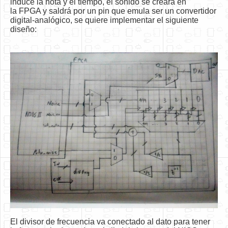
induce la nota y el tiempo, el sonido se creara en
Software
la FPGA y saldrá por un pin que emula ser un convertidor
digital-analógico, se quiere implementar el siguiente
Coding USB-Serial using Android Studio
diseño:
LFSRs, Cryptology in Python Part 1
Retro
OS
Misc
Legacy
About us
Donate
Contact Us
Terms and Conditions
Privacy Policy
El divisor de frecuencia va conectado al dato para tener