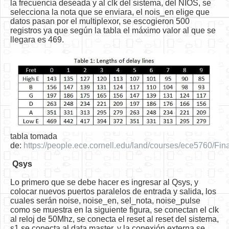
la frecuencia deseada y al clk del sistema, del NIOS, se
selecciona la nota que se enviara, el nois_en elige que
datos pasan por el multiplexor, se escogieron 500
registros ya que según la tabla el máximo valor al que se
llegara es 469.
tabla tomada
de:
https://people.ece.cornell.edu/land/courses/ece5760/F
Qsys
Lo primero que se debe hacer es ingresar al Qsys, y
colocar nuevos puertos paralelos de entrada y salida, los
cuales serán noise, noise_en, sel_nota, noise_pulse
como se muestra en la siguiente figura, se conectan el clk
al reloj de 50Mhz, se conecta el reset al reset del sistema,
s1 se conecta al data master, y la conexión externa se