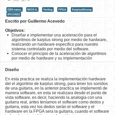
HLS
DE0-nano,
NIOS-II,
Verilog
FPGA
KarplusStrong
IPCORES
HLS Intro
Escrito por Guillermo Acevedo
IP Cores
Objetivos:
Projects
Diseñar e implementar una aceleración para el
algoritmos de karplus strong por medio de hardware,
Simple Video Game
realizando un hardware especifico para nuestro
sistema controlado por medio del software.
Wav player
Conocer el principio de la aceleración de algoritmos
por medio de hardware y su implementación
Accelerometer Vpython
Diseño
Mandelbrot
En esta practica se realiza la implementación hardware
PS2 Controller Interface
del el algoritmo de karplus strong, para tener los sonidos
de una guitarra, en la anterior practica se implementó de
PC Engine
manera software, en esta se realizara desde el punto de
vista software, es decir, haciendo la analogia con una
N64 Controller Module
guitarra real, antes teníamos el software como dedos y
guitarra, esta vez los dedos serán el software y el
PSP Screen
hardware en la FPGA sera la guitarra, cuando el software