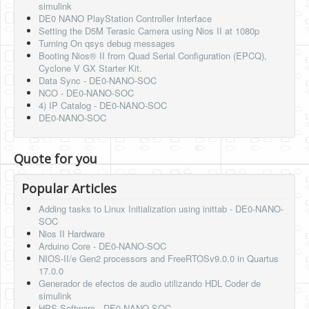
simulink
DE0 NANO PlayStation Controller Interface
Setting the D5M Terasic Camera using Nios II at 1080p
Turning On qsys debug messages
Booting Nios® II from Quad Serial Configuration (EPCQ),
Cyclone V GX Starter Kit.
Data Sync - DE0-NANO-SOC
NCO - DE0-NANO-SOC
4) IP Catalog - DE0-NANO-SOC
DE0-NANO-SOC
Quote for you
Popular Articles
Adding tasks to Linux Initialization using inittab - DE0-NANO-
SOC
Nios II Hardware
Arduino Core - DE0-NANO-SOC
NIOS-II/e Gen2 processors and FreeRTOSv9.0.0 in Quartus
17.0.0
Generador de efectos de audio utilizando HDL Coder de
simulink
HPS Software - DE0-NANO-SOC