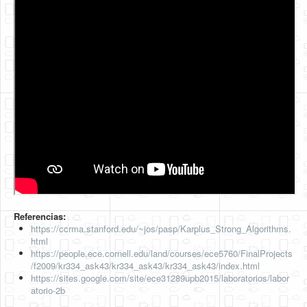
Referencias:
https://ccrma.stanford.edu/~jos/pasp/Karplus_Strong_Algorithms.
html
https://people.ece.cornell.edu/land/courses/ece5760/FinalProjects
/f2009/kr334_ask43/kr334_ask43/kr334_ask43/index.html
https://sites.google.com/site/ece31289upb2015/laboratorios/labor
atorio-2b