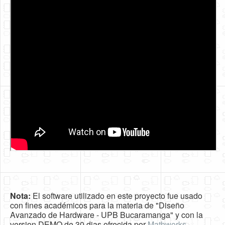
Nota:
El software utilizado en este proyecto fue usado
con fines académicos para la materia de "Diseño
Avanzado de Hardware - UPB Bucaramanga" y con la
version DEMO de 30 dias ofrecida por
Mathworks
.