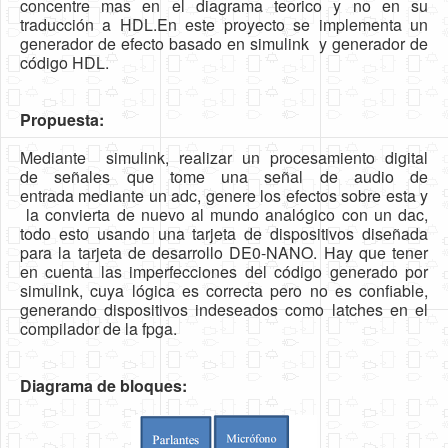
concentre mas en el diagrama
teorico y no en su
Software
traducción a HDL.En este proyecto se
implementa un
generador de efecto basado en simulink
y generador de
Coding USB-Serial using Android Studio
código HDL.
LFSRs, Cryptology in Python Part 1
Propuesta:
Retro
Mediante simulink, realizar un procesamiento digital
OS
de señales que tome una señal de audio de
Misc
entrada mediante un adc, genere los efectos sobre esta y
la convierta de nuevo al mundo analógico con un dac,
Legacy
todo esto usando una tarjeta de dispositivos diseñada
para la tarjeta de desarrollo DE0-NANO. Hay que tener
About us
en cuenta las imperfecciones del código generado por
simulink, cuya lógica es correcta pero no es confiable,
Donate
generando dispositivos indeseados como latches en el
compilador de la fpga.
Contact Us
Terms and Conditions
Diagrama de bloques:
Privacy Policy