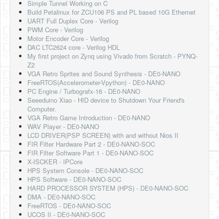
Simple Tunnel Working on C
Build Petalinux for ZCU106 PS and PL based 10G Ethernet
UART Full Duplex Core - Verilog
PWM Core - Verilog
Motor Encoder Core - Verilog
DAC LTC2624 core - Verilog HDL
My first project on Zynq using Vivado from Scratch - PYNQ-
Z2
VGA Retro Sprites and Sound Synthesis - DE0-NANO
FreeRTOS(Accelerometer-Vpython) - DE0-NANO
PC Engine / Turbografx-16 - DE0-NANO
Seeeduino Xiao - HID device to Shutdown Your Friend's
Computer.
VGA Retro Game Introduction - DE0-NANO
WAV Player - DE0-NANO
LCD DRIVER(PSP SCREEN) with and without Nios II
FIR Filter Hardware Part 2 - DE0-NANO-SOC
FIR Filter Software Part 1 - DE0-NANO-SOC
X-ISCKER - IPCore
HPS System Console - DE0-NANO-SOC
HPS Software - DE0-NANO-SOC
HARD PROCESSOR SYSTEM (HPS) - DE0-NANO-SOC
DMA - DE0-NANO-SOC
FreeRTOS - DE0-NANO-SOC
UCOS II - DE0-NANO-SOC