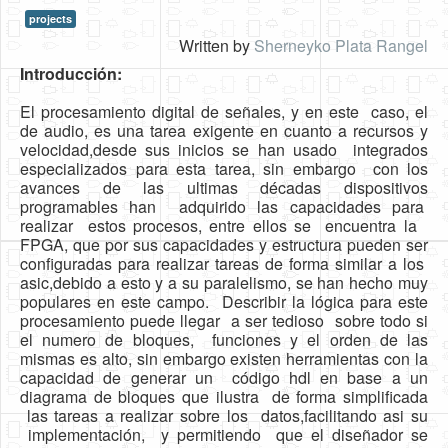
projects
HLS
Written by
Sherneyko Plata Rangel
HLS Intro
Introducción:
IP Cores
El procesamiento digital de señales, y en este
caso, el
de audio, es una tarea exigente en cuanto a
recursos y
Projects
velocidad,desde sus inicios se han usado
integrados
especializados para esta tarea, sin embargo
con los
Simple Video Game
avances de las ultimas décadas dispositivos
programables han adquirido las capacidades para
Wav player
realizar estos procesos, entre ellos se encuentra la
FPGA, que por sus capacidades y estructura pueden ser
Accelerometer Vpython
configuradas para realizar tareas de forma similar a los
asic,debido a esto y a su paralelismo, se han hecho muy
Mandelbrot
populares en este campo.
Describir la lógica para este
PS2 Controller Interface
procesamiento puede llegar
a ser tedioso sobre todo si
el numero de bloques,
funciones y el orden de las
PC Engine
mismas es alto, sin embargo
existen herramientas con la
capacidad de generar un
código hdl en base a un
N64 Controller Module
diagrama de bloques que ilustra
de forma simplificada
las tareas a realizar sobre los
datos,facilitando asi su
PSP Screen
implementación, y permitiendo
que el diseñador se