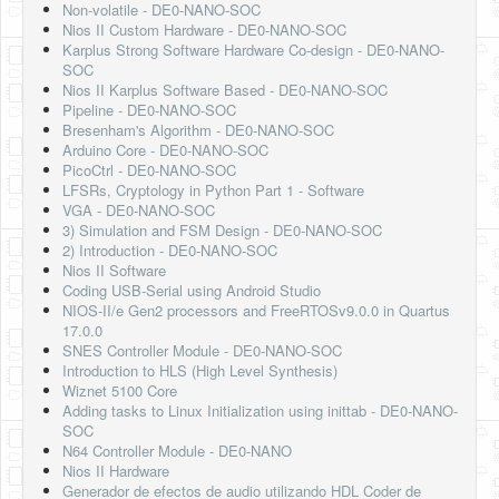
Non-volatile - DE0-NANO-SOC
Nios II Custom Hardware - DE0-NANO-SOC
Karplus Strong Software Hardware Co-design - DE0-NANO-
SOC
Nios II Karplus Software Based - DE0-NANO-SOC
Pipeline - DE0-NANO-SOC
Bresenham's Algorithm - DE0-NANO-SOC
Arduino Core - DE0-NANO-SOC
PicoCtrl - DE0-NANO-SOC
LFSRs, Cryptology in Python Part 1 - Software
VGA - DE0-NANO-SOC
3) Simulation and FSM Design - DE0-NANO-SOC
2) Introduction - DE0-NANO-SOC
Nios II Software
Coding USB-Serial using Android Studio
NIOS-II/e Gen2 processors and FreeRTOSv9.0.0 in Quartus
17.0.0
SNES Controller Module - DE0-NANO-SOC
Introduction to HLS (High Level Synthesis)
Wiznet 5100 Core
Adding tasks to Linux Initialization using inittab - DE0-NANO-
SOC
N64 Controller Module - DE0-NANO
Nios II Hardware
Generador de efectos de audio utilizando HDL Coder de