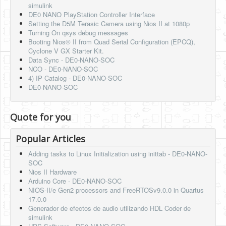
simulink
DE0 NANO PlayStation Controller Interface
Setting the D5M Terasic Camera using Nios II at 1080p
Turning On qsys debug messages
Booting Nios® II from Quad Serial Configuration (EPCQ),
Cyclone V GX Starter Kit.
Data Sync - DE0-NANO-SOC
NCO - DE0-NANO-SOC
4) IP Catalog - DE0-NANO-SOC
DE0-NANO-SOC
Quote for you
Popular Articles
Adding tasks to Linux Initialization using inittab - DE0-NANO-
SOC
Nios II Hardware
Arduino Core - DE0-NANO-SOC
NIOS-II/e Gen2 processors and FreeRTOSv9.0.0 in Quartus
17.0.0
Generador de efectos de audio utilizando HDL Coder de
simulink