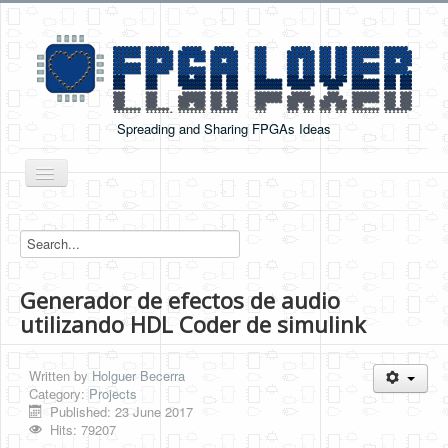
Spreading and Sharing FPGAs Ideas
Toggle
Navigation
Home
Boards Tutorials
Generador de efectos de audio
DE0-NANO
utilizando HDL Coder de simulink
DE0-NANO-SOC
Cyclone V GX Starter Kit
Written by
Holguer Becerra
Category:
Projects
Arduino Boards
Published: 23 June 2017
Hits: 79207
PYNQ-Z2