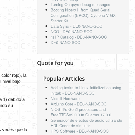
Turning On qsys debug messages
Booting Nios® II from Quad Serial
Configuration (EPCQ), Cyclone V GX
Starter Kit.
Data Sync - DE0-NANO-SOC
NCO - DE0-NANO-SOC
4) IP Catalog - DE0-NANO-SOC
DE0-NANO-SOC
Quote for you
olor rojo), la
Popular Articles
r nivel bajo
Adding tasks to Linux Initialization using
inittab - DE0-NANO-SOC
Nios II Hardware
a 1) debido a 
Arduino Core - DE0-NANO-SOC
ndo su 
NIOS-II/e Gen2 processors and
FreeRTOSv9.0.0 in Quartus 17.0.0
Generador de efectos de audio utilizando
HDL Coder de simulink
 veces que la 
HPS Software - DE0-NANO-SOC