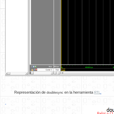
        Representación de
 en la herramienta 
.
doublesync
RTL