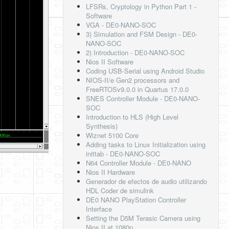
LFSRs, Cryptology in Python Part 1 -
Software
VGA - DE0-NANO-SOC
3) Simulation and FSM Design - DE0-
NANO-SOC
2) Introduction - DE0-NANO-SOC
Nios II Software
Coding USB-Serial using Android Studio
NIOS-II/e Gen2 processors and
FreeRTOSv9.0.0 in Quartus 17.0.0
SNES Controller Module - DE0-NANO-
SOC
Introduction to HLS (High Level
Synthesis)
Wiznet 5100 Core
Adding tasks to Linux Initialization using
inittab - DE0-NANO-SOC
N64 Controller Module - DE0-NANO
Nios II Hardware
Generador de efectos de audio utilizando
HDL Coder de simulink
DE0 NANO PlayStation Controller
Interface
Setting the D5M Terasic Camera using
Nios II at 1080p