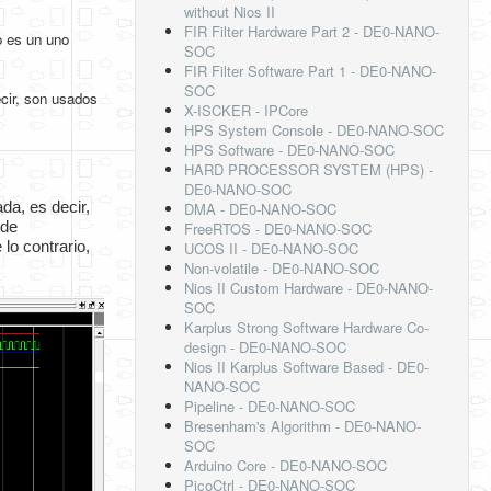
without Nios II
FIR Filter Hardware Part 2 - DE0-NANO-
o es un uno
SOC
FIR Filter Software Part 1 - DE0-NANO-
SOC
cir, son usados
X-ISCKER - IPCore
HPS System Console - DE0-NANO-SOC
HPS Software - DE0-NANO-SOC
HARD PROCESSOR SYSTEM (HPS) -
DE0-NANO-SOC
a, es decir, 
DMA - DE0-NANO-SOC
de 
FreeRTOS - DE0-NANO-SOC
o contrario, 
UCOS II - DE0-NANO-SOC
Non-volatile - DE0-NANO-SOC
Nios II Custom Hardware - DE0-NANO-
SOC
Karplus Strong Software Hardware Co-
design - DE0-NANO-SOC
Nios II Karplus Software Based - DE0-
NANO-SOC
Pipeline - DE0-NANO-SOC
Bresenham's Algorithm - DE0-NANO-
SOC
Arduino Core - DE0-NANO-SOC
PicoCtrl - DE0-NANO-SOC