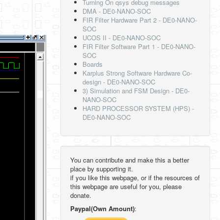
Turning On qsys debug messages
DMA - DE0-NANO-SOC
FIR Filter Hardware Part 2 - DE0-NANO-
SOC
UCOS II - DE0-NANO-SOC
FIR Filter Software Part 1 - DE0-NANO-
SOC
Boards
Karplus Strong Software Hardware Co-
design - DE0-NANO-SOC
3) Simulation and FSM Design - DE0-
NANO-SOC
HARD PROCESSOR SYSTEM (HPS) -
DE0-NANO-SOC
You can contribute and make this a better
place by supporting it.
if you like this webpage, or if the resources of
this webpage are useful for you, please
donate.
Paypal(Own Amount)
: