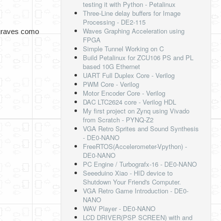
testing it with Python - Petalinux
Three-Line delay buffers for Image
Processing - DE2-115
Waves Graphing Acceleration using
graves como 
FPGA
Simple Tunnel Working on C
Build Petalinux for ZCU106 PS and PL
based 10G Ethernet
UART Full Duplex Core - Verilog
PWM Core - Verilog
Motor Encoder Core - Verilog
DAC LTC2624 core - Verilog HDL
My first project on Zynq using Vivado
from Scratch - PYNQ-Z2
VGA Retro Sprites and Sound Synthesis
- DE0-NANO
FreeRTOS(Accelerometer-Vpython) -
DE0-NANO
PC Engine / Turbografx-16 - DE0-NANO
Seeeduino Xiao - HID device to
Shutdown Your Friend's Computer.
VGA Retro Game Introduction - DE0-
NANO
WAV Player - DE0-NANO
LCD DRIVER(PSP SCREEN) with and