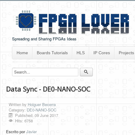
Spreading and Sharing FPGAs Ideas
Home
Boards Tutorials
HLS
IP Cores
Projects
Data Sync - DE0-NANO-SOC
Written by
Holguer Becerra
Category:
DE0-NANO-SOC
Published: 09 June 2017
Hits: 6758
Escrito por
Javier