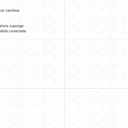
acer cambios
 ahora suponga
salida conectada