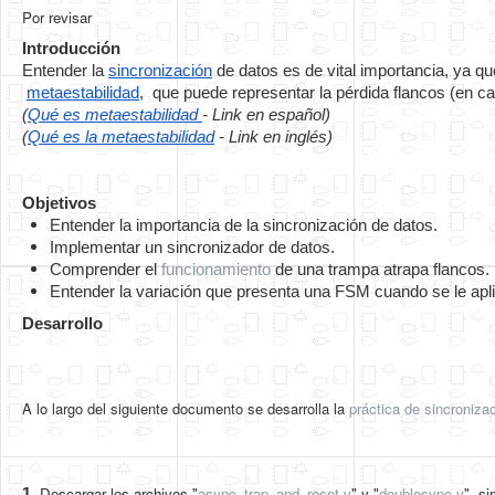
Por revisar
Introducción
Entender la 
sincronización
 de datos es de vital importancia, ya 
metaestabilidad
,  que puede representar la pérdida flancos (en 
(
Qué es metaestabilidad 
- Link en español)
(
Qué es la metaestabilidad
 - Link en inglés)
Objetivos
Entender la importancia de la sincronización de datos.
Implementar un sincronizador de datos.
Comprender el 
funcionamiento 
de una trampa atrapa flancos.
Entender la variación que presenta una FSM cuando se le apli
Desarrollo
A lo largo del siguiente documento se desarrolla la
práctica de sincroniza
Descargar los archivos "
async_trap_and_reset.v
" y "
doublesync.v
", s
1. 