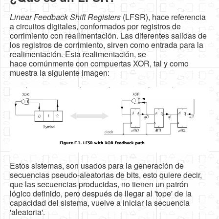
Software
Linear Feedback Shift Registers
(LFSR), hace referencia
Coding USB-Serial using Android Studio
a circuitos digitales, conformados por registros de
corrimiento con realimentación. Las diferentes salidas de
LFSRs, Cryptology in Python Part 1
los registros de corrimiento, sirven como entrada para la
realimentación. Esta realimentación, se
Retro
hace comúnmente con compuertas XOR, tal y como
muestra la siguiente imagen:
OS
Misc
Legacy
About us
Donate
Estos sistemas, son usados para la generación de
Contact Us
secuencias pseudo-aleatorias de bits, esto quiere decir,
Terms and Conditions
que las secuencias producidas, no tienen un patrón
lógico definido, pero después de llegar al 'tope' de la
Privacy Policy
capacidad del sistema, vuelve a iniciar la secuencia
'aleatoria'.