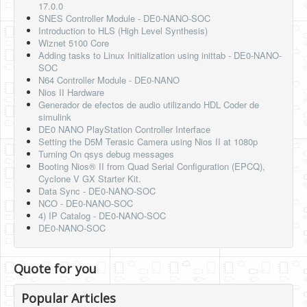
17.0.0
SNES Controller Module - DE0-NANO-SOC
Introduction to HLS (High Level Synthesis)
Wiznet 5100 Core
Adding tasks to Linux Initialization using inittab - DE0-NANO-
SOC
N64 Controller Module - DE0-NANO
Nios II Hardware
Generador de efectos de audio utilizando HDL Coder de
simulink
DE0 NANO PlayStation Controller Interface
Setting the D5M Terasic Camera using Nios II at 1080p
Turning On qsys debug messages
Booting Nios® II from Quad Serial Configuration (EPCQ),
Cyclone V GX Starter Kit.
Data Sync - DE0-NANO-SOC
NCO - DE0-NANO-SOC
4) IP Catalog - DE0-NANO-SOC
DE0-NANO-SOC
Quote for you
Popular Articles