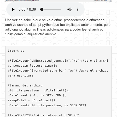
Una vez se sabe lo que se va a cifrar procederemos a cifrarcar el
archivo usando el script python que fue explicado anteriormente, pero
adicionando algunas lineas adicionales para poder leer el archivo
".bin" como cualquier otro archivo.
import os

pFile1=open("UNEncrypted_song.bin","rb");#abro el archi
vo song.bin lectura binario

pFile2=open("Encrypted_song.bin","wb");#abro el archivo 
para escritura

#tamano del archivo

old_file_position = pFile1.tell();

pFile1.seek ( 0 , os.SEEK_END );

sizepFile1 = pFile1.tell();

pFile1.seek(old_file_position, os.SEEK_SET)

lfsr=3123123123;#inicializo el LFSR KEY
