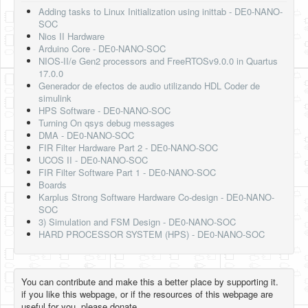
Adding tasks to Linux Initialization using inittab - DE0-NANO-
SOC
Nios II Hardware
Arduino Core - DE0-NANO-SOC
NIOS-II/e Gen2 processors and FreeRTOSv9.0.0 in Quartus
17.0.0
Generador de efectos de audio utilizando HDL Coder de
simulink
HPS Software - DE0-NANO-SOC
Turning On qsys debug messages
DMA - DE0-NANO-SOC
FIR Filter Hardware Part 2 - DE0-NANO-SOC
UCOS II - DE0-NANO-SOC
FIR Filter Software Part 1 - DE0-NANO-SOC
Boards
Karplus Strong Software Hardware Co-design - DE0-NANO-
SOC
3) Simulation and FSM Design - DE0-NANO-SOC
HARD PROCESSOR SYSTEM (HPS) - DE0-NANO-SOC
You can contribute and make this a better place by supporting it.
if you like this webpage, or if the resources of this webpage are
useful for you, please donate.