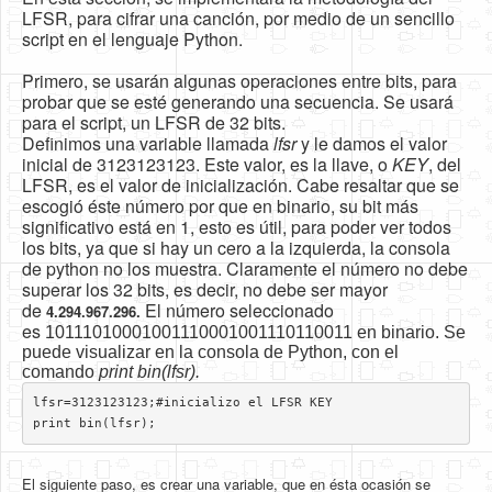
LFSR, para cifrar una canción, por medio de un sencillo
script en el lenguaje Python.
Primero, se usarán algunas operaciones entre bits, para
probar que se esté generando una secuencia. Se usará
para el script, un LFSR de 32 bits.
Definimos una variable llamada
lfsr
y le damos el valor
inicial de 3123123123. Este valor, es la llave, o
KEY
, del
LFSR, es el valor de inicialización. Cabe resaltar que se
escogió éste número por que en binario, su bit más
significativo está en 1, esto es útil, para poder ver todos
los bits, ya que si hay un cero a la izquierda, la consola
de python no los muestra. Claramente el número no debe
superar los 32 bits, es decir, no debe ser mayor
de
El número seleccionado
4.294.967.296.
es
10111010001001110001001110110011 en binario. Se
puede visualizar en la consola de Python, con el
comando
print bin(lfsr).
lfsr=3123123123;#inicializo el LFSR KEY

print bin(lfsr);
El siguiente paso, es crear una variable, que en ésta ocasión se