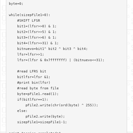
byte=0;

while(sizepFile1>0):

    #SHIFT LFSR

    bit1=(lfsr>>0) & 1;

    bit2=(lfsr>>5) & 1;

    bit3=(lfsr>>6) & 1;

    bit4=(lfsr>>31) & 1;

    bitnuevo=bit1^ bit2 ^ bit3 ^ bit4;

    lfsr=lfsr>>1;

    lfsr=(lfsr & 0x7fffffff) | (bitnuevo<<31);

    #read LFRS bit

    bitlfsr=lfsr &1;

    #print bin(lfsr)

    #read byte from file

    byte=pFile1.read(1);

    if(bitlfsr==1):

        pFile2.write(chr(ord(byte) ^ 255));

    else:

        pFile2.write(byte);

    sizepFile1=sizepFile1-1;
