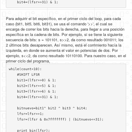
    bit4=(lfsr>>31) & 1;
Para adquirir el bit específico, en el primer ciclo del loop, para cada
caso (bit1, bit5, bit6, bit31), se usa el comando '>>', el cual se
encarga de correr los bits hacia la derecha, para llegar a una posición
específica en la cadena de bits. Por ejemplo, si se tiene la siguiente
secuencia de bits: s = 101101, s>>2, da como resultado 001011; los
2 últimos bits desaparecen. Así mismo, está el corrimiento hacía la
izquierda, en donde se aumenta el valor en potencias de dos. Por
ejemplo, s<<2, da como resultado 10110100. Para nuestro caso, en el
primer ciclo del programa,
while(count<10):

    #SHIFT LFSR

    bit1=(lfsr>>0) & 1;

    bit2=(lfsr>>5) & 1;

    bit3=(lfsr>>6) & 1;

    bit4=(lfsr>>31) & 1;

    bitnuevo=bit1^ bit2 ^ bit3 ^ bit4;

    lfsr=lfsr>>1;

    lfsr=(lfsr & 0x7fffffff) | (bitnuevo<<31);

    print bin(lfsr);
