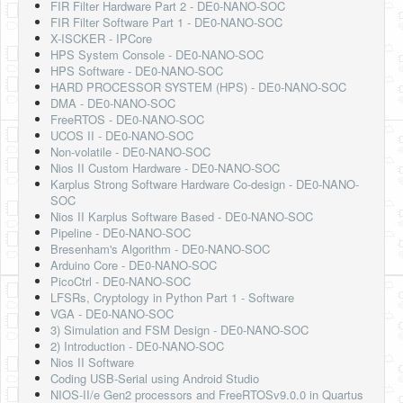
FIR Filter Hardware Part 2 - DE0-NANO-SOC
FIR Filter Software Part 1 - DE0-NANO-SOC
X-ISCKER - IPCore
HPS System Console - DE0-NANO-SOC
HPS Software - DE0-NANO-SOC
HARD PROCESSOR SYSTEM (HPS) - DE0-NANO-SOC
DMA - DE0-NANO-SOC
FreeRTOS - DE0-NANO-SOC
UCOS II - DE0-NANO-SOC
Non-volatile - DE0-NANO-SOC
Nios II Custom Hardware - DE0-NANO-SOC
Karplus Strong Software Hardware Co-design - DE0-NANO-
SOC
Nios II Karplus Software Based - DE0-NANO-SOC
Pipeline - DE0-NANO-SOC
Bresenham's Algorithm - DE0-NANO-SOC
Arduino Core - DE0-NANO-SOC
PicoCtrl - DE0-NANO-SOC
LFSRs, Cryptology in Python Part 1 - Software
VGA - DE0-NANO-SOC
3) Simulation and FSM Design - DE0-NANO-SOC
2) Introduction - DE0-NANO-SOC
Nios II Software
Coding USB-Serial using Android Studio
NIOS-II/e Gen2 processors and FreeRTOSv9.0.0 in Quartus