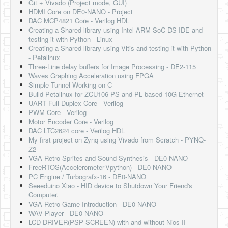
Git + Vivado (Project mode, GUI)
HDMI Core on DE0-NANO - Project
DAC MCP4821 Core - Verilog HDL
Creating a Shared library using Intel ARM SoC DS IDE and
testing it with Python - Linux
Creating a Shared library using Vitis and testing it with Python
- Petalinux
Three-Line delay buffers for Image Processing - DE2-115
Waves Graphing Acceleration using FPGA
Simple Tunnel Working on C
Build Petalinux for ZCU106 PS and PL based 10G Ethernet
UART Full Duplex Core - Verilog
PWM Core - Verilog
Motor Encoder Core - Verilog
DAC LTC2624 core - Verilog HDL
My first project on Zynq using Vivado from Scratch - PYNQ-
Z2
VGA Retro Sprites and Sound Synthesis - DE0-NANO
FreeRTOS(Accelerometer-Vpython) - DE0-NANO
PC Engine / Turbografx-16 - DE0-NANO
Seeeduino Xiao - HID device to Shutdown Your Friend's
Computer.
VGA Retro Game Introduction - DE0-NANO
WAV Player - DE0-NANO
LCD DRIVER(PSP SCREEN) with and without Nios II