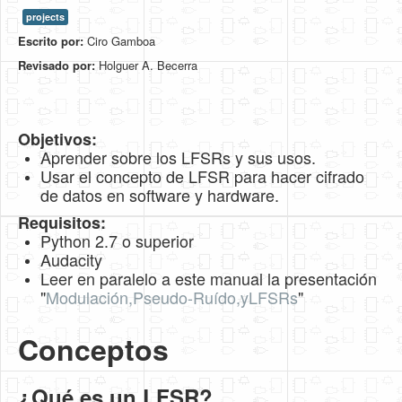
projects
HLS
Escrito por:
Ciro Gamboa
HLS Intro
Revisado por:
Holguer A. Becerra
IP Cores
Projects
Objetivos:
Aprender sobre los LFSRs y sus usos.
Simple Video Game
Usar el concepto de LFSR para hacer cifrado
Wav player
de datos en software y hardware.
Requisitos:
Accelerometer Vpython
Python 2.7 o superior
Mandelbrot
Audacity
Leer en paralelo a este manual la presentación
PS2 Controller Interface
"
Modulación,Pseudo-Ruído,yLFSRs
"
PC Engine
Conceptos
N64 Controller Module
PSP Screen
¿Qué es un LFSR?