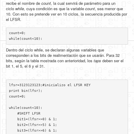
recibe el nombre de
count
, la cual servirá de parámetro para un
ciclo
while,
cuya condición es que la variable
count
, sea menor que
10. Con esto se pretende ver en 10 ciclos, la secuencia producida por
el LFSR.
count=0;

while(count<10):
Dentro del ciclo while, se declaran algunas variables que
corresponden a los bits de realimentación que se usarán. Para 32
bits, según la tabla mostrada con anterioridad, los
taps
deben ser el
bit 1, el 5, el 6 y el 31.
lfsr=3123123123;#inicializo el LFSR KEY

print bin(lfsr);

count=0;

while(count<10):

    #SHIFT LFSR

    bit1=(lfsr>>0) & 1;

    bit2=(lfsr>>5) & 1;

    bit3=(lfsr>>6) & 1;
