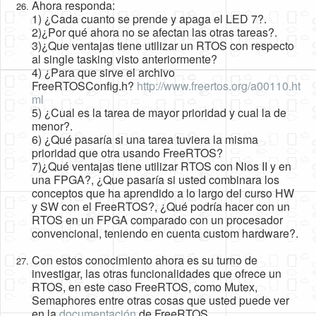
Ahora responda:
1) ¿Cada cuanto se prende y apaga el LED 7?.
2)¿Por qué ahora no se afectan las otras tareas?.
3)¿Que ventajas tiene utilizar un RTOS con respecto
al single tasking visto anteriormente?
4) ¿Para que sirve el archivo
FreeRTOSConfig.h?
http://www.freertos.org/a00110.ht
ml
5) ¿Cual es la tarea de mayor prioridad y cual la de
menor?.
6) ¿Qué pasaría si una tarea tuviera la misma
prioridad que otra usando FreeRTOS?
7)¿Qué ventajas tiene utilizar RTOS con Nios II y en
una FPGA?, ¿Que pasaría si usted combinara los
conceptos que ha aprendido a lo largo del curso HW
y SW con el FreeRTOS?, ¿Qué podría hacer con un
RTOS en un FPGA comparado con un procesador
convencional, teniendo en cuenta custom hardware?.
Con estos conocimiento ahora es su turno de
investigar, las otras funcionalidades que ofrece un
RTOS, en este caso FreeRTOS, como Mutex,
Semaphores entre otras cosas que usted puede ver
en la
documentación
de FreeRTOS.