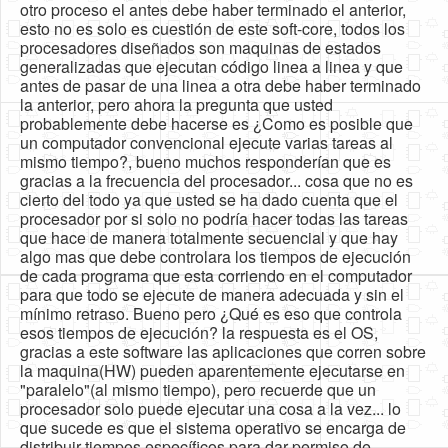
otro proceso el antes debe haber terminado el anterior,
esto no es solo es cuestión de este soft-core, todos los
procesadores diseñados son maquinas de estados
generalizadas que ejecutan código linea a linea y que
antes de pasar de una linea a otra debe haber terminado
la anterior, pero ahora la pregunta que usted
probablemente debe hacerse es ¿Como es posible que
un computador convencional ejecute varias tareas al
mismo tiempo?, bueno muchos responderían que es
gracias a la frecuencia del procesador... cosa que no es
cierto del todo ya que usted se ha dado cuenta que el
procesador por si solo no podría hacer todas las tareas
que hace de manera totalmente secuencial y que hay
algo mas que debe controlara los tiempos de ejecución
de cada programa que esta corriendo en el computador
para que todo se ejecute de manera adecuada y sin el
mínimo retraso. Bueno pero ¿Qué es eso que controla
esos tiempos de ejecución? la respuesta es el OS,
gracias a este software las aplicaciones que corren sobre
la maquina(HW) pueden aparentemente ejecutarse en
"paralelo"(al mismo tiempo), pero recuerde que un
procesador solo puede ejecutar una cosa a la vez... lo
que sucede es que el sistema operativo se encarga de
distribuir tiempos específicos para dar permiso de