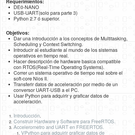
Requerimientos:
Software
DE0-NANO
USB-UART(solo para parte 3)
Coding USB-Serial using Android Studio
Python 2.7 ó superior.
LFSRs, Cryptology in Python Part 1
Objetivos:
Retro
Dar una introducción a los conceptos de Multitasking,
Scheduling y Context Switching.
OS
Introducir al estudiante al mundo de los sistemas
operativos en tiempo real.
Misc
Hacer descripción de hardware basica compatible
con RTOS(Real-Time Operating Systems).
Legacy
Correr un sistema operativo de tiempo real sobre el
soft-core Nios II.
About us
Transferir datos de acceleración por medio de un
conversor UART-USB a el PC.
Donate
Usar Python para adquirir y graficar datos de
acceleración.
Contact Us
Terms and Conditions
Introducción
.
Construir Hardware y Software para FreeRTOS.
Privacy Policy
Accelerometro and UART en FREERTOS.
VPython para adquirir graficar datos de