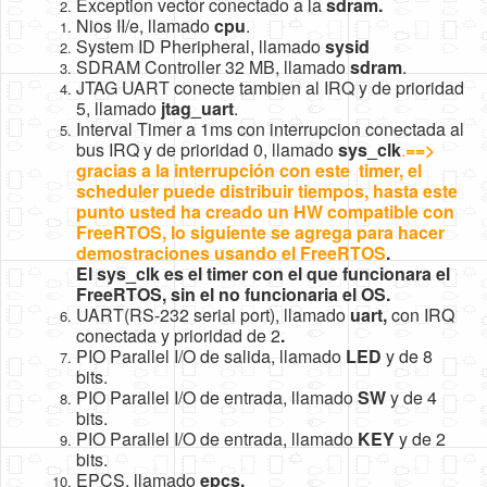
Exception vector conectado a la
sdram.
Nios II/e, llamado
cpu
.
System ID Pheripheral, llamado
sysid
SDRAM Controller 32 MB, llamado
sdram
.
JTAG UART conecte tambien al IRQ y de prioridad
5, llamado
jtag_uart
.
Interval Timer a 1ms con interrupcion conectada al
bus IRQ y de prioridad 0, llamado
sys_clk
.
==>
gracias a la interrupción con este timer, el
scheduler puede distribuir tiempos,
hasta este
punto usted ha creado un HW compatible con
FreeRTOS, lo siguiente se agrega para hacer
demostraciones usando el FreeRTOS
.
El sys_clk es el timer con el que funcionara el
FreeRTOS, sin el no funcionaria el OS.
UART(RS-232 serial port), llamado
uart,
con IRQ
conectada y prioridad de 2
.
PIO Parallel I/O de salida, llamado
LED
y de 8
bits.
PIO Parallel I/O de entrada, llamado
SW
y de 4
bits.
PIO Parallel I/O de entrada, llamado
KEY
y de 2
bits.
EPCS, llamado
epcs.