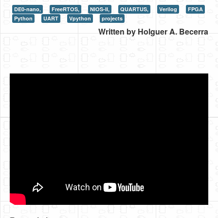
DE0-nano,
FreeRTOS,
NIOS-II,
QUARTUS,
Verilog
FPGA
HLS
Python
UART
Vpython
projects
Written by Holguer A. Becerra
HLS Intro
IP Cores
Projects
Simple Video Game
Wav player
Accelerometer Vpython
Mandelbrot
PS2 Controller Interface
PC Engine
N64 Controller Module
PSP Screen