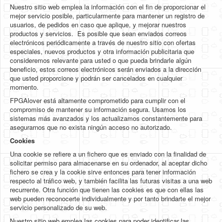
Software
Nuestro sitio web emplea la información con el fin de proporcionar el
mejor servicio posible, particularmente para mantener un registro de
Coding USB-Serial using Android Studio
usuarios, de pedidos en caso que aplique, y mejorar nuestros
productos y servicios. Es posible que sean enviados correos
LFSRs, Cryptology in Python Part 1
electrónicos periódicamente a través de nuestro sitio con ofertas
especiales, nuevos productos y otra información publicitaria que
Retro
consideremos relevante para usted o que pueda brindarle algún
beneficio, estos correos electrónicos serán enviados a la dirección
OS
que usted proporcione y podrán ser cancelados en cualquier
momento.
Misc
FPGAlover está altamente comprometido para cumplir con el
compromiso de mantener su información segura. Usamos los
Legacy
sistemas más avanzados y los actualizamos constantemente para
asegurarnos que no exista ningún acceso no autorizado.
About us
Cookies
Donate
Una cookie se refiere a un fichero que es enviado con la finalidad de
solicitar permiso para almacenarse en su ordenador, al aceptar dicho
Contact Us
fichero se crea y la cookie sirve entonces para tener información
respecto al tráfico web, y también facilita las futuras visitas a una web
Terms and Conditions
recurrente. Otra función que tienen las cookies es que con ellas las
web pueden reconocerte individualmente y por tanto brindarte el mejor
Privacy Policy
servicio personalizado de su web.
Nuestro sitio web emplea las cookies para poder identificar las