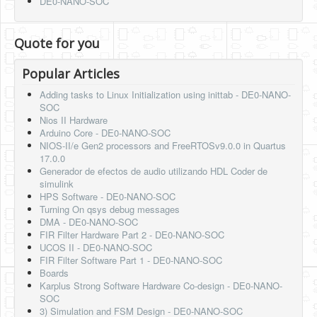
DE0-NANO-SOC
Quote for you
Popular Articles
Adding tasks to Linux Initialization using inittab - DE0-NANO-
SOC
Nios II Hardware
Arduino Core - DE0-NANO-SOC
NIOS-II/e Gen2 processors and FreeRTOSv9.0.0 in Quartus
17.0.0
Generador de efectos de audio utilizando HDL Coder de
simulink
HPS Software - DE0-NANO-SOC
Turning On qsys debug messages
DMA - DE0-NANO-SOC
FIR Filter Hardware Part 2 - DE0-NANO-SOC
UCOS II - DE0-NANO-SOC
FIR Filter Software Part 1 - DE0-NANO-SOC
Boards
Karplus Strong Software Hardware Co-design - DE0-NANO-
SOC
3) Simulation and FSM Design - DE0-NANO-SOC