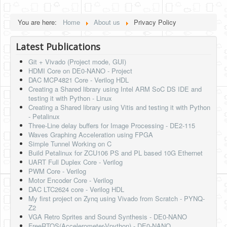
You are here:
Home
About us
Privacy Policy
Latest Publications
Git + Vivado (Project mode, GUI)
HDMI Core on DE0-NANO - Project
DAC MCP4821 Core - Verilog HDL
Creating a Shared library using Intel ARM SoC DS IDE and
testing it with Python - Linux
Creating a Shared library using Vitis and testing it with Python
- Petalinux
Three-Line delay buffers for Image Processing - DE2-115
Waves Graphing Acceleration using FPGA
Simple Tunnel Working on C
Build Petalinux for ZCU106 PS and PL based 10G Ethernet
UART Full Duplex Core - Verilog
PWM Core - Verilog
Motor Encoder Core - Verilog
DAC LTC2624 core - Verilog HDL
My first project on Zynq using Vivado from Scratch - PYNQ-
Z2
VGA Retro Sprites and Sound Synthesis - DE0-NANO
FreeRTOS(Accelerometer-Vpython) - DE0-NANO