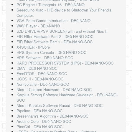
PC Engine / Turbografx-16 - DE0-NANO
Seeeduino Xiao - HID device to Shutdown Your Friend's
Computer.
VGA Retro Game Introduction - DE0-NANO
WAV Player - DE0-NANO
LCD DRIVER(PSP SCREEN) with and without Nios II
FIR Filter Hardware Part 2 - DE0-NANO-SOC
FIR Filter Software Part 1 - DE0-NANO-SOC
X-ISCKER - IPCore
HPS System Console - DE0-NANO-SOC
HPS Software - DE0-NANO-SOC
HARD PROCESSOR SYSTEM (HPS) - DE0-NANO-SOC
DMA - DE0-NANO-SOC
FreeRTOS - DE0-NANO-SOC
UCOS II - DE0-NANO-SOC
Non-volatile - DE0-NANO-SOC
Nios II Custom Hardware - DE0-NANO-SOC
Karplus Strong Software Hardware Co-design - DE0-NANO-
SOC
Nios II Karplus Software Based - DE0-NANO-SOC
Pipeline - DE0-NANO-SOC
Bresenham's Algorithm - DE0-NANO-SOC
Arduino Core - DE0-NANO-SOC
PicoCtrl - DE0-NANO-SOC
LFSRs, Cryptology in Python Part 1 - Software