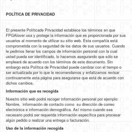
HLS
POLÍTICA DE PRIVACIDAD
HLS Intro
IP Cores
El presente Políticade Privacidad establece los términos en que
FPGAlover usa y protege la información que es proporcionada por sus
Projects
usuarios al momento de utilizar su sitio web. Esta compañía está
comprometida con la seguridad de los datos de sus usuarios. Cuando
Simple Video Game
le pedimos llenar los campos de información personal con la cual
usted pueda ser identificado, lo hacemos asegurando que sólo se
Wav player
empleará de acuerdo con los términos de este documento. Sin
embargo esta Política de Privacidad puede cambiar con el tiempo o
Accelerometer Vpython
ser actualizada por lo que le recomendamos y enfatizamos revisar
continuamente esta página para asegurarse que está de acuerdo con
Mandelbrot
dichos cambios.
Información que es recogida
PS2 Controller Interface
Nuestro sitio web podrá recoger información personal por ejemplo:
PC Engine
Nombre, información de contacto como su dirección de correo
electrónica e información demográfica. Así mismo cuando sea
N64 Controller Module
necesario podrá ser requerida información específica para procesar
algún pedido o realizar una entrega o facturación.
PSP Screen
Uso de la información recogida