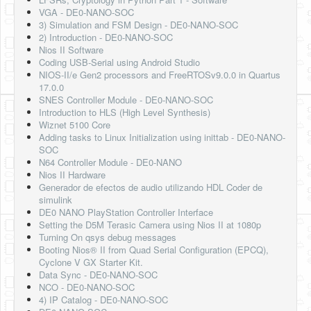
VGA - DE0-NANO-SOC
3) Simulation and FSM Design - DE0-NANO-SOC
2) Introduction - DE0-NANO-SOC
Nios II Software
Coding USB-Serial using Android Studio
NIOS-II/e Gen2 processors and FreeRTOSv9.0.0 in Quartus
17.0.0
SNES Controller Module - DE0-NANO-SOC
Introduction to HLS (High Level Synthesis)
Wiznet 5100 Core
Adding tasks to Linux Initialization using inittab - DE0-NANO-
SOC
N64 Controller Module - DE0-NANO
Nios II Hardware
Generador de efectos de audio utilizando HDL Coder de
simulink
DE0 NANO PlayStation Controller Interface
Setting the D5M Terasic Camera using Nios II at 1080p
Turning On qsys debug messages
Booting Nios® II from Quad Serial Configuration (EPCQ),
Cyclone V GX Starter Kit.
Data Sync - DE0-NANO-SOC
NCO - DE0-NANO-SOC
4) IP Catalog - DE0-NANO-SOC