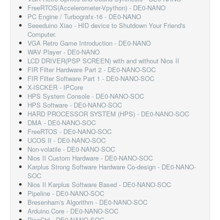
FreeRTOS(Accelerometer-Vpython) - DE0-NANO
PC Engine / Turbografx-16 - DE0-NANO
Seeeduino Xiao - HID device to Shutdown Your Friend's
Computer.
VGA Retro Game Introduction - DE0-NANO
WAV Player - DE0-NANO
LCD DRIVER(PSP SCREEN) with and without Nios II
FIR Filter Hardware Part 2 - DE0-NANO-SOC
FIR Filter Software Part 1 - DE0-NANO-SOC
X-ISCKER - IPCore
HPS System Console - DE0-NANO-SOC
HPS Software - DE0-NANO-SOC
HARD PROCESSOR SYSTEM (HPS) - DE0-NANO-SOC
DMA - DE0-NANO-SOC
FreeRTOS - DE0-NANO-SOC
UCOS II - DE0-NANO-SOC
Non-volatile - DE0-NANO-SOC
Nios II Custom Hardware - DE0-NANO-SOC
Karplus Strong Software Hardware Co-design - DE0-NANO-
SOC
Nios II Karplus Software Based - DE0-NANO-SOC
Pipeline - DE0-NANO-SOC
Bresenham's Algorithm - DE0-NANO-SOC
Arduino Core - DE0-NANO-SOC
PicoCtrl - DE0-NANO-SOC