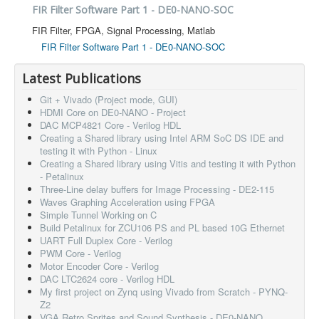
FIR Filter Software Part 1 - DE0-NANO-SOC
FIR Filter, FPGA, Signal Processing, Matlab
FIR Filter Software Part 1 - DE0-NANO-SOC
Latest Publications
Git + Vivado (Project mode, GUI)
HDMI Core on DE0-NANO - Project
DAC MCP4821 Core - Verilog HDL
Creating a Shared library using Intel ARM SoC DS IDE and
testing it with Python - Linux
Creating a Shared library using Vitis and testing it with Python
- Petalinux
Three-Line delay buffers for Image Processing - DE2-115
Waves Graphing Acceleration using FPGA
Simple Tunnel Working on C
Build Petalinux for ZCU106 PS and PL based 10G Ethernet
UART Full Duplex Core - Verilog
PWM Core - Verilog
Motor Encoder Core - Verilog
DAC LTC2624 core - Verilog HDL
My first project on Zynq using Vivado from Scratch - PYNQ-
Z2
VGA Retro Sprites and Sound Synthesis - DE0-NANO