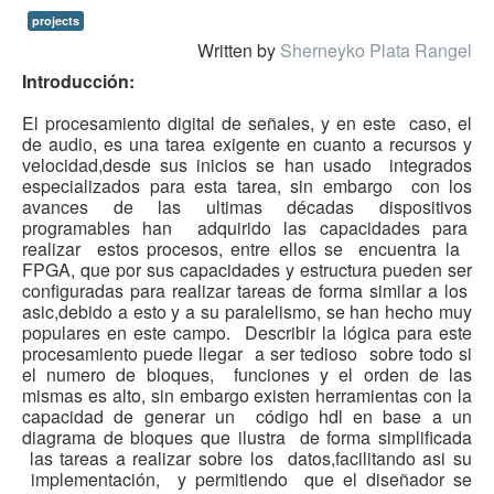
projects
HLS
Written by
Sherneyko Plata Rangel
HLS Intro
Introducción:
IP Cores
El procesamiento digital de señales, y en este
caso, el
de audio, es una tarea exigente en cuanto a
recursos y
Projects
velocidad,desde sus inicios se han usado
integrados
especializados para esta tarea, sin embargo
con los
Simple Video Game
avances de las ultimas décadas dispositivos
programables han adquirido las capacidades para
Wav player
realizar estos procesos, entre ellos se encuentra la
FPGA, que por sus capacidades y estructura pueden ser
Accelerometer Vpython
configuradas para realizar tareas de forma similar a los
asic,debido a esto y a su paralelismo, se han hecho muy
Mandelbrot
populares en este campo.
Describir la lógica para este
PS2 Controller Interface
procesamiento puede llegar
a ser tedioso sobre todo si
el numero de bloques,
funciones y el orden de las
PC Engine
mismas es alto, sin embargo
existen herramientas con la
capacidad de generar un
código hdl en base a un
N64 Controller Module
diagrama de bloques que ilustra
de forma simplificada
las tareas a realizar sobre los
datos,facilitando asi su
PSP Screen
implementación, y permitiendo
que el diseñador se