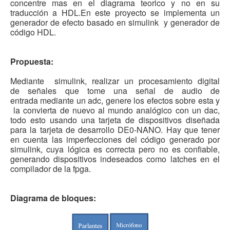
concentre mas en el diagrama
teorico y no en su
Software
traducción a HDL.En este proyecto se
implementa un
generador de efecto basado en simulink
y generador de
Coding USB-Serial using Android Studio
código HDL.
LFSRs, Cryptology in Python Part 1
Propuesta:
Retro
Mediante simulink, realizar un procesamiento digital
OS
de señales que tome una señal de audio de
Misc
entrada mediante un adc, genere los efectos sobre esta y
la convierta de nuevo al mundo analógico con un dac,
Legacy
todo esto usando una tarjeta de dispositivos diseñada
para la tarjeta de desarrollo DE0-NANO. Hay que tener
About us
en cuenta las imperfecciones del código generado por
simulink, cuya lógica es correcta pero no es confiable,
Donate
generando dispositivos indeseados como latches en el
compilador de la fpga.
Contact Us
Terms and Conditions
Diagrama de bloques:
Privacy Policy