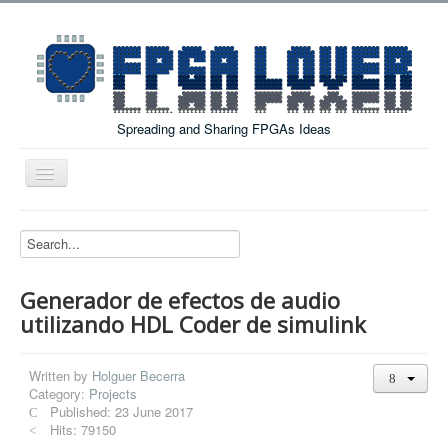
Spreading and Sharing FPGAs Ideas
Toggle
Navigation
Home
Boards Tutorials
Generador de efectos de audio
DE0-NANO
utilizando HDL Coder de simulink
DE0-NANO-SOC
Cyclone V GX Starter Kit
Written by
Holguer Becerra
Category:
Projects
Arduino Boards
Published: 23 June 2017
Hits: 79150
PYNQ-Z2