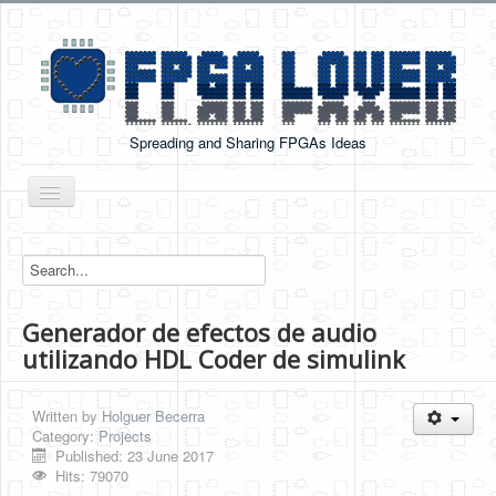
Spreading and Sharing FPGAs Ideas
Toggle
Navigation
Home
Boards Tutorials
Generador de efectos de audio
DE0-NANO
utilizando HDL Coder de simulink
DE0-NANO-SOC
Cyclone V GX Starter Kit
Written by
Holguer Becerra
Category:
Projects
Arduino Boards
Published: 23 June 2017
Hits: 79070
PYNQ-Z2