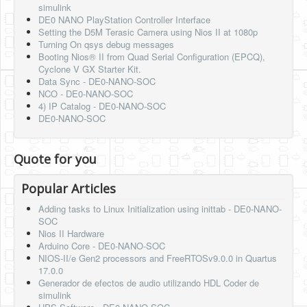
simulink
DE0 NANO PlayStation Controller Interface
Setting the D5M Terasic Camera using Nios II at 1080p
Turning On qsys debug messages
Booting Nios® II from Quad Serial Configuration (EPCQ),
Cyclone V GX Starter Kit.
Data Sync - DE0-NANO-SOC
NCO - DE0-NANO-SOC
4) IP Catalog - DE0-NANO-SOC
DE0-NANO-SOC
Quote for you
Popular Articles
Adding tasks to Linux Initialization using inittab - DE0-NANO-
SOC
Nios II Hardware
Arduino Core - DE0-NANO-SOC
NIOS-II/e Gen2 processors and FreeRTOSv9.0.0 in Quartus
17.0.0
Generador de efectos de audio utilizando HDL Coder de
simulink