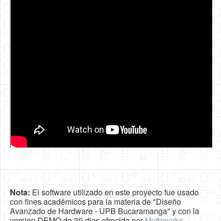
Nota:
El software utilizado en este proyecto fue usado
con fines académicos para la materia de "Diseño
Avanzado de Hardware - UPB Bucaramanga" y con la
version DEMO de 30 dias ofrecida por
Mathworks
.