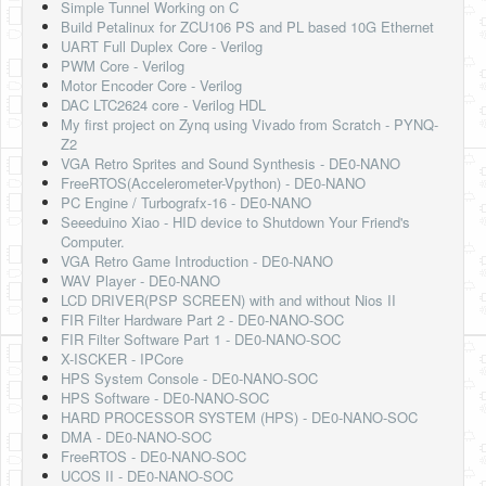
Simple Tunnel Working on C
Build Petalinux for ZCU106 PS and PL based 10G Ethernet
UART Full Duplex Core - Verilog
PWM Core - Verilog
Motor Encoder Core - Verilog
DAC LTC2624 core - Verilog HDL
My first project on Zynq using Vivado from Scratch - PYNQ-
Z2
VGA Retro Sprites and Sound Synthesis - DE0-NANO
FreeRTOS(Accelerometer-Vpython) - DE0-NANO
PC Engine / Turbografx-16 - DE0-NANO
Seeeduino Xiao - HID device to Shutdown Your Friend's
Computer.
VGA Retro Game Introduction - DE0-NANO
WAV Player - DE0-NANO
LCD DRIVER(PSP SCREEN) with and without Nios II
FIR Filter Hardware Part 2 - DE0-NANO-SOC
FIR Filter Software Part 1 - DE0-NANO-SOC
X-ISCKER - IPCore
HPS System Console - DE0-NANO-SOC
HPS Software - DE0-NANO-SOC
HARD PROCESSOR SYSTEM (HPS) - DE0-NANO-SOC
DMA - DE0-NANO-SOC
FreeRTOS - DE0-NANO-SOC
UCOS II - DE0-NANO-SOC