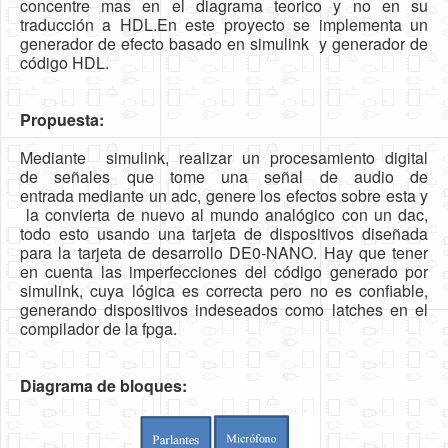
concentre mas en el diagrama
teorico y no en su
Software
traducción a HDL.En este proyecto se
implementa un
generador de efecto basado en simulink
y generador de
Coding USB-Serial using Android Studio
código HDL.
LFSRs, Cryptology in Python Part 1
Propuesta:
Retro
Mediante simulink, realizar un procesamiento digital
OS
de señales que tome una señal de audio de
Misc
entrada mediante un adc, genere los efectos sobre esta y
la convierta de nuevo al mundo analógico con un dac,
Legacy
todo esto usando una tarjeta de dispositivos diseñada
para la tarjeta de desarrollo DE0-NANO. Hay que tener
About us
en cuenta las imperfecciones del código generado por
simulink, cuya lógica es correcta pero no es confiable,
Donate
generando dispositivos indeseados como latches en el
compilador de la fpga.
Contact Us
Terms and Conditions
Diagrama de bloques:
Privacy Policy