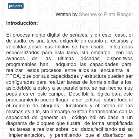
projects
HLS
Written by
Sherneyko Plata Rangel
HLS Intro
Introducción:
IP Cores
El procesamiento digital de señales, y en este
caso, el
de audio, es una tarea exigente en cuanto a
recursos y
Projects
velocidad,desde sus inicios se han usado
integrados
especializados para esta tarea, sin embargo
con los
Simple Video Game
avances de las ultimas décadas dispositivos
programables han adquirido las capacidades para
Wav player
realizar estos procesos, entre ellos se encuentra la
FPGA, que por sus capacidades y estructura pueden ser
Accelerometer Vpython
configuradas para realizar tareas de forma similar a los
asic,debido a esto y a su paralelismo, se han hecho muy
Mandelbrot
populares en este campo.
Describir la lógica para este
PS2 Controller Interface
procesamiento puede llegar
a ser tedioso sobre todo si
el numero de bloques,
funciones y el orden de las
PC Engine
mismas es alto, sin embargo
existen herramientas con la
capacidad de generar un
código hdl en base a un
N64 Controller Module
diagrama de bloques que ilustra
de forma simplificada
las tareas a realizar sobre los
datos,facilitando asi su
PSP Screen
implementación, y permitiendo
que el diseñador se