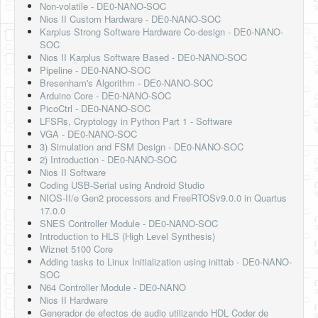
Non-volatile - DE0-NANO-SOC
Nios II Custom Hardware - DE0-NANO-SOC
Karplus Strong Software Hardware Co-design - DE0-NANO-
SOC
Nios II Karplus Software Based - DE0-NANO-SOC
Pipeline - DE0-NANO-SOC
Bresenham's Algorithm - DE0-NANO-SOC
Arduino Core - DE0-NANO-SOC
PicoCtrl - DE0-NANO-SOC
LFSRs, Cryptology in Python Part 1 - Software
VGA - DE0-NANO-SOC
3) Simulation and FSM Design - DE0-NANO-SOC
2) Introduction - DE0-NANO-SOC
Nios II Software
Coding USB-Serial using Android Studio
NIOS-II/e Gen2 processors and FreeRTOSv9.0.0 in Quartus
17.0.0
SNES Controller Module - DE0-NANO-SOC
Introduction to HLS (High Level Synthesis)
Wiznet 5100 Core
Adding tasks to Linux Initialization using inittab - DE0-NANO-
SOC
N64 Controller Module - DE0-NANO
Nios II Hardware
Generador de efectos de audio utilizando HDL Coder de