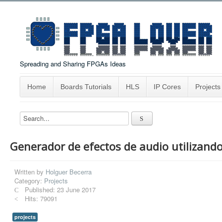
Spreading and Sharing FPGAs Ideas
Home
Boards Tutorials
HLS
IP Cores
Projects
Generador de efectos de audio utilizand
Written by
Holguer Becerra
Category:
Projects
Published: 23 June 2017
Hits: 79091
projects