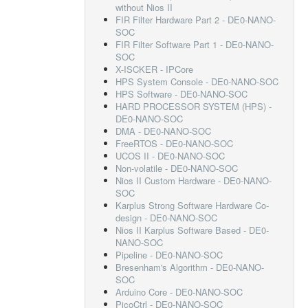
without Nios II
FIR Filter Hardware Part 2 - DE0-NANO-
SOC
FIR Filter Software Part 1 - DE0-NANO-
SOC
X-ISCKER - IPCore
HPS System Console - DE0-NANO-SOC
HPS Software - DE0-NANO-SOC
HARD PROCESSOR SYSTEM (HPS) -
DE0-NANO-SOC
DMA - DE0-NANO-SOC
FreeRTOS - DE0-NANO-SOC
UCOS II - DE0-NANO-SOC
Non-volatile - DE0-NANO-SOC
Nios II Custom Hardware - DE0-NANO-
SOC
Karplus Strong Software Hardware Co-
design - DE0-NANO-SOC
Nios II Karplus Software Based - DE0-
NANO-SOC
Pipeline - DE0-NANO-SOC
Bresenham's Algorithm - DE0-NANO-
SOC
Arduino Core - DE0-NANO-SOC
PicoCtrl - DE0-NANO-SOC