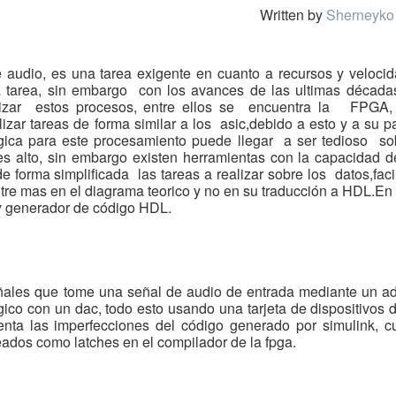
Written by
Sherneyko
e audio, es una tarea exigente en cuanto a
recursos y veloci
a tarea, sin embargo
con los avances de las ultimas décadas
lizar estos procesos, entre ellos se encuentra la
FPGA,
izar tareas de forma similar a los
asic,debido a esto y a su p
ógica para este procesamiento puede llegar
a ser tedioso sob
es alto, sin embargo
existen herramientas con la capacidad 
de forma simplificada las tareas a realizar sobre los
datos,faci
tre mas en el diagrama
teorico y no en su traducción a HDL.En
y generador de código HDL.
eñales que tome una señal de audio de entrada mediante un ad
ico con un dac, todo esto usando una tarjeta de dispositivos 
nta las imperfecciones del código generado por simulink, c
eados como latches en el compilador de la fpga.