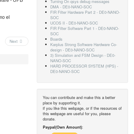
Turning On qsys debug messages
DMA - DE0-NANO-SOC
FIR Filter Hardware Part 2 - DE0-NANO-
mo el
SOC
UCOS II - DE0-NANO-SOC
FIR Filter Software Part 1 - DE0-NANO-
SOC
Boards
Next
Karplus Strong Software Hardware Co-
design - DE0-NANO-SOC
3) Simulation and FSM Design - DE0-
NANO-SOC
HARD PROCESSOR SYSTEM (HPS) -
DE0-NANO-SOC
You can contribute and make this a better
place by supporting it.
if you like this webpage, or if the resources of
this webpage are useful for you, please
donate.
Paypal(Own Amount)
: