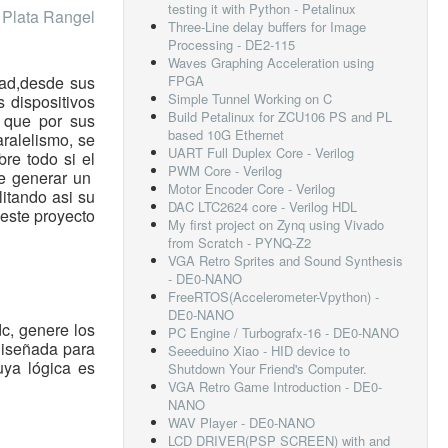
testing it with Python - Petalinux
 Plata Rangel
Three-Line delay buffers for Image
Processing - DE2-115
Waves Graphing Acceleration using
dad,desde sus
FPGA
Simple Tunnel Working on C
 dispositivos
Build Petalinux for ZCU106 PS and PL
 que por sus
based 10G Ethernet
aralelismo, se
UART Full Duplex Core - Verilog
re todo si el
PWM Core - Verilog
de generar un
Motor Encoder Core - Verilog
litando asi su
DAC LTC2624 core - Verilog HDL
 este proyecto
My first project on Zynq using Vivado
from Scratch - PYNQ-Z2
VGA Retro Sprites and Sound Synthesis
- DE0-NANO
FreeRTOS(Accelerometer-Vpython) -
DE0-NANO
c, genere los
PC Engine / Turbografx-16 - DE0-NANO
diseñada para
Seeeduino Xiao - HID device to
uya lógica es
Shutdown Your Friend's Computer.
VGA Retro Game Introduction - DE0-
NANO
WAV Player - DE0-NANO
LCD DRIVER(PSP SCREEN) with and