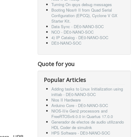
Turning On qsys debug messages
Booting Nios® II from Quad Serial
Configuration (EPCQ), Cyclone V GX
Starter Kit.
Data Sync - DE0-NANO-SOC
NCO - DE0-NANO-SOC
4) IP Catalog - DE0-NANO-SOC
DE0-NANO-SOC
Quote for you
Popular Articles
Adding tasks to Linux Initialization using
inittab - DE0-NANO-SOC
Nios II Hardware
Arduino Core - DE0-NANO-SOC
NIOS-II/e Gen2 processors and
FreeRTOSv9.0.0 in Quartus 17.0.0
Generador de efectos de audio utilizando
HDL Coder de simulink
HPS Software - DE0-NANO-SOC
dware - UPB