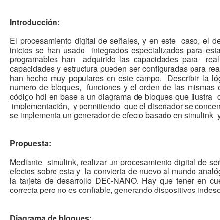
Introducción:
El procesamiento digital de señales, y en este
caso, el d
inicios se han usado
integrados especializados para est
programables han adquirido las capacidades para
rea
capacidades y estructura pueden ser
configuradas para real
han hecho muy
populares en este campo.
Describir la l
numero de bloques,
funciones y el orden de las mismas 
código hdl en base a un diagrama de bloques que ilustra
implementación, y permitiendo
que el diseñador se concen
se
implementa un generador de efecto basado en simulink
Propuesta:
Mediante simulink, realizar un procesamiento digital de s
efectos sobre esta y la convierta de nuevo al mundo analóg
la tarjeta de desarrollo DE0-NANO. Hay que tener en cue
correcta pero no es confiable, generando dispositivos indes
Diagrama de bloques: