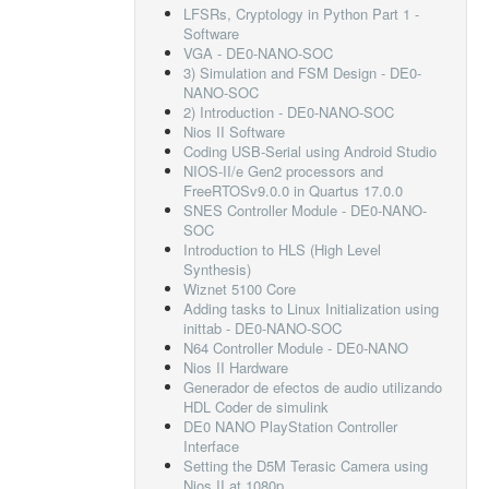
LFSRs, Cryptology in Python Part 1 -
Software
VGA - DE0-NANO-SOC
3) Simulation and FSM Design - DE0-
NANO-SOC
2) Introduction - DE0-NANO-SOC
Nios II Software
Coding USB-Serial using Android Studio
NIOS-II/e Gen2 processors and
FreeRTOSv9.0.0 in Quartus 17.0.0
SNES Controller Module - DE0-NANO-
SOC
Introduction to HLS (High Level
Synthesis)
Wiznet 5100 Core
Adding tasks to Linux Initialization using
inittab - DE0-NANO-SOC
N64 Controller Module - DE0-NANO
Nios II Hardware
Generador de efectos de audio utilizando
HDL Coder de simulink
DE0 NANO PlayStation Controller
Interface
Setting the D5M Terasic Camera using
Nios II at 1080p